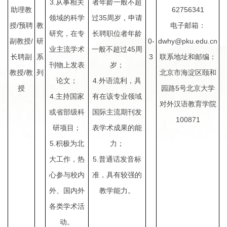
3.
从事相关
者年龄一般不超
62756341
助理教
35
领域的科学
过
周岁，申请
/
授
预聘
教
电子邮箱：
研究，在专
长聘职位者年龄
/
0-
dwhy@pku.edu.cn
副教授
研
45
业主流学术
一般不超过
周
3
长聘副
系
联系地址和邮编：
刊物上发表
岁；
/
教授
教
列
北京市海淀区颐和
4.
论文；
外语流利，具
5
授
园路
号北京大学
4.
主持国家
有在该专业领域
对外汉语教育学院
或省部级科
国际主流期刊发
100871
研项目；
表学术成果的能
5.
积极为北
力；
5.
大工作，热
普通话发音标
心参与校内
准，具有较强的
外、国内外
教学能力。
各类学术活
动。