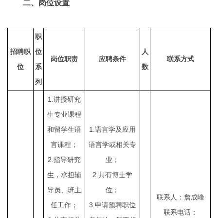
二、岗位设置
职
招聘职
位
人
岗位职责
应聘条件
联系方式
位
系
数
列
1.
讲授研究
生专业课程
1.
和留学生语
语言学及应用
言课程；
语言学或相关专
2.
指导研究
业；
2.
生，承担辅
具有博士学
导员、班主
位；
联系人：詹成峰
3.
任工作；
申请预聘职位
联系电话：