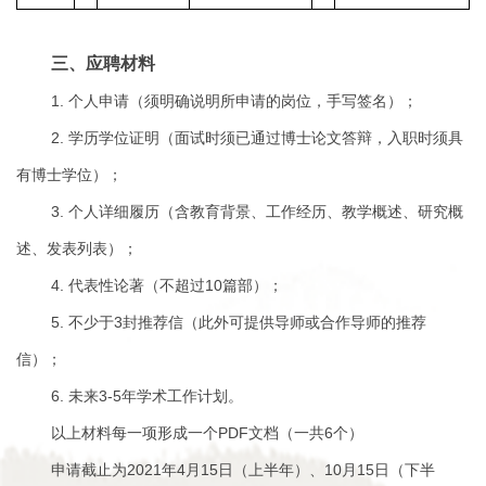
三、应聘材料
1.
个人申请（须明确说明所申请的岗位，手写签名）；
2.
学历学位证明（面试时须已通过博士论文答辩，入职时须具
有博士学位）；
3.
个人详细履历（含教育背景、工作经历、教学概述、研究概
述、发表列表）；
4.
10
代表性论著（不超过
篇部）；
5.
3
不少于
封推荐信（此外可提供导师或合作导师的推荐
信）；
6.
3-5
未来
年学术工作计划。
PDF
6
以上材料每一项形成一个
文档（一共
个）
2021
4
15
10
15
申请截止为
年
月
日（上半年）、
月
日（下半