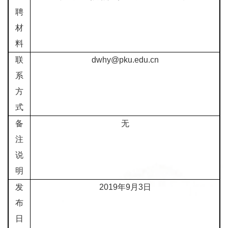
聘
材
料
联
dwhy@pku.edu.cn
系
方
式
备
无
注
说
明
发
2019
年
9
月
3
日
布
日