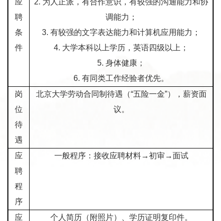
应
2.
为人正派，有合作意识，有较强的沟通能力和协
聘
调能力；
条
3.
有较强的文字表达能力和计算机应用能力；
件
4.
大学本科以上学历，英语四级以上；
5.
身体健康；
6.
有同类工作经验者优先。
岗
北京大学劳动合同制待遇（“五险一金”），薪资面
位
议。
待
遇
应
一般程序：接收应聘材料
→
初审
→
面试
聘
程
序
应
个人简历（附照片）、学历证明复印件。