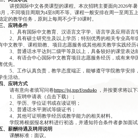
讲授国际中文各类课型的课程。本次招聘主要面向2026年暑
8月，不同项目周期为4至8周不等。课程一般安排在周一至周五
稳定的教学任务，原则上每周不少于10课时。
三、应聘条件
1、具有国际中文教育、汉语言文字学、语言学及应用语言
2、具有硕士研究生及以上学历；特别优秀的相关专业高年
有中文教学、课程助教、项目志愿服务或其他相关教学实践经历
3、普通话水平达到二级甲等及以上，具备较好的课堂表达
4、有语合中心国际中文教育项目志愿服务经历，或有来华
者优先。
5、工作认真负责，教学态度端正，能够遵守学院教学安排
学生活动。
四、应聘方式
请有意向者填写问卷
https://jsj.top/f/osdu4o
，并按要求将以下
1、应聘申请表（
点击下载
）；
2、学历、学位证书或在读证明；
3、普通话水平测试等级证书；
4、其他可证明教学经历或教学能力的相关材料。
学院将根据报名材料进行初选，并通知符合条件者参加面试
五、薪酬待遇及聘用说明
课酬标准：面议。