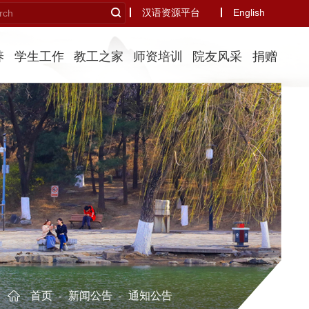
汉语资源平台
English
养
学生工作
教工之家
师资培训
院友风采
捐赠
首页
新闻公告
通知公告
-
-