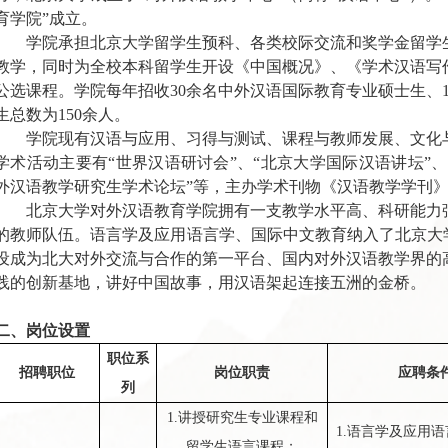
育学院”成立。
学院承担北京大学留学生预科、各类校际交流和奖学金留学
教学，同
时为全校本科留学生开设《中国概况》、《学术汉语写
公选课程。学院每年招收30余名中外汉语国际教育专业硕士生、
生总数为150余人。
学院现有汉语与应用、习得与测试、课程与教师发展、文化
学术活动主要有“世界汉语研讨会”、“北京大学国际汉语讲坛”、
外汉语教学研究生学术论坛”等，主办学术刊物《汉语教学学刊
北京大学对外汉语教育学院拥有一支教学水平高、科研能力
的教师队伍。语言学及应用语言学、国际中文教育纳入了北京大学
设成为北大对外交流与合作的第一平台、国内对外汉语教学界的
践的创新基地，讲好中国故事，用汉语架起连接五洲的金桥。
二、岗位设置
职位系
招聘职位
岗位职责
应聘条
列
1
.
讲授研究生专业课程和
1
.
语言学及应用语
留学生语言课程；