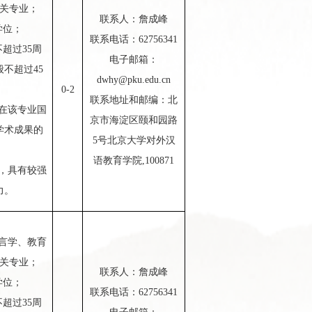
关专业；
联系人：
詹成峰
学位；
联系电话：
6
2756341
超过35周
电子邮箱：
般不超过45
d
why@pku.edu.cn
0
-
2
联系地址和邮编：
北
在该专业国
京市海淀区颐和园路
学术成果的
5号北京大学对外汉
语教育学院,1
00871
，具有较强
力。
语言学、教育
关专业；
联系人：詹成峰
学位
；
联系电话：
62756341
超过35周