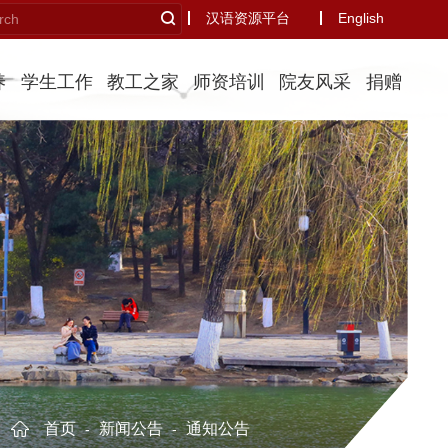
汉语资源平台
English
养
学生工作
教工之家
师资培训
院友风采
捐赠
首页
新闻公告
通知公告
-
-