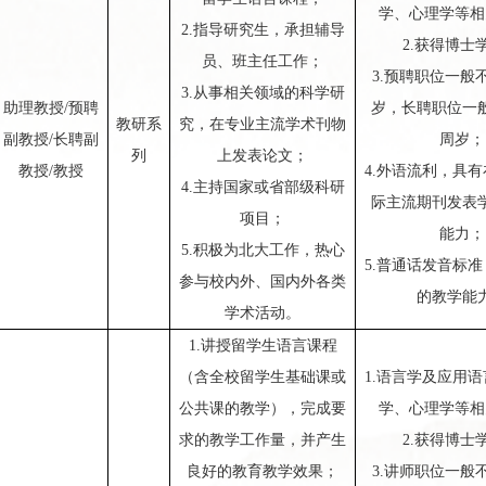
学、心理学等相
2
.
指导研究生，承担辅导
2.
获得
博士
员、班主任工作；
3
.
预聘职位一般不
3
.
从事相关领域的科学研
助理教授/
预聘
岁，
长聘职位
一
教研系
究，在专业主流学术刊物
副教授/
长聘副
周岁；
列
上发表论文；
教授
/教授
4
.
外语流利，具有
4
.
主持国家或省部级科研
际主流期刊发表
项目；
能力；
5
.
积极为北大工作，热心
5
.
普通话发音标准
参与校内外、国内外
各类
的教学能
学术活动。
1
.讲授留学生语言课程
（含全校留学生基础课或
1
.语言学及应用
公共课的教学），完成要
学、心理学等相
求的教学工作量，并产生
2
.
获得
博士
良好的教育教学效果；
3
.讲师职位一般不