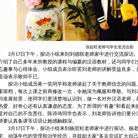
张起旺老师与学生党员合影
月
日下午，探访小组来到刘德联老师家中进行交流探访
3
17
介绍了自己多年来所教授的课程与编纂的汉语教材，还与同学们
忘趣事与心得体会。小组成员表示听罢刘老师的讲解受益良多，
造诣表示敬仰不已。
探访小组成员蒋一笑同学和老师谈起了关于教师信念的问题
案留档，每次上课之前再修改一次，令她深为佩服和尊敬。与刘
和发展前景，使同学们更清楚地认识到，做一名对外汉语老师，
热爱、好奇心还有认真谦虚的态度。为了所谓的“有趣”和看起来
是对自己的不负责任。陈诗琦同学也表示，刘老师告诉他们要分
师要认真备课等话语让她感触颇深。
月
日下午，探访小组来到杨贺松老师家中进行探访。杨
3
17
学、动荡年代的管理和治学经历，并鼓励大家“多去尝试扩大自己