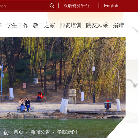
汉语资源平台
English
养
学生工作
教工之家
师资培训
院友风采
捐赠
首页
新闻公告
学院新闻
-
-