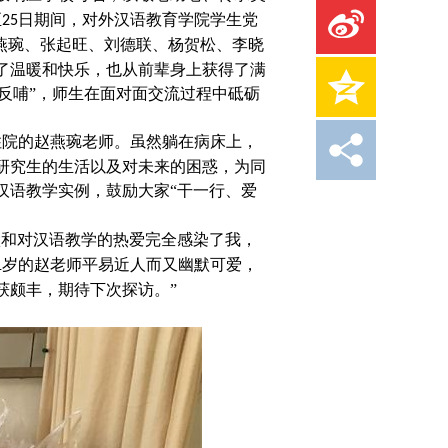
至
日期间，对外汉语教育学院学生党
25
燕琬、张起旺、刘德联、杨贺松、李晓
了温暖和快乐，也从前辈身上获得了满
食反哺”，师生在面对面交流过程中砥砺
住院的赵燕琬老师。虽然躺在病床上，
研究生的生活以及对未来的困惑，为同
汉语教学实例，鼓励大家“干一行、爱
默和对汉语教学的热爱完全感染了我，
岁的赵老师平易近人而又幽默可爱，
1
获颇丰，期待下次探访。”