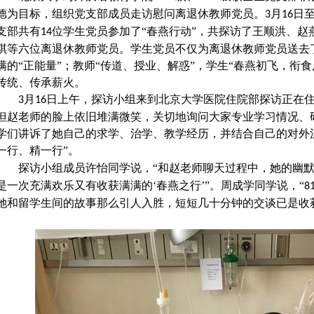
德为目标，组织党支部成员走访慰问离退休教师党员。
月
日
3
16
支部共有
位学生党员参加了“春燕行动”，共探访了王顺洪、赵
14
琪等六位离退休教师党员。学生党员不仅为离退休教师党员送去
满的“正能量”；教师“传道、授业、解惑”，学生“春燕初飞，衔
传统、传承薪火。
月
日上午，探访小组来到北京大学医院住院部探访正在
3
16
但赵老师的脸上依旧堆满微笑，关切地询问大家专业学习情况、
学们讲诉了她自己的求学、治学、教学经历，并结合自己的对外
一行、精一行”。
探访小组成员许怡同学说，“和赵老师聊天过程中，她的幽
是一次充满欢乐又有收获满满的‘春燕之行’”。周成学同学说，“
8
她和留学生间的故事那么引人入胜，短短几十分钟的交谈已是收