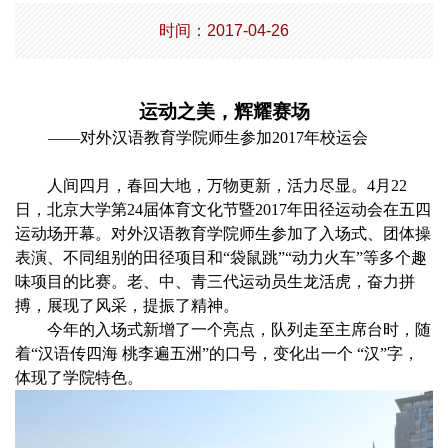
时间：2017-04-26
运动之美，辉耀赛场
――对外汉语教育学院师生参加
2017
年校运会
人间四月，春回大地，万物更新，活力尽显。
4
月
22
日，
北京大学第
24
届体育文化节暨
2017
年田径运动会在五四
运动场开幕。对外汉语教育学院师生参加了入场式、团体操
表演、不同组别的田径项目和“袋鼠跳”“动力火车”等多个趣
味项目的比赛。老、中、青三代运动员生龙活虎，奋力拼
搏，展现了风采，提振了精神。
今年的入场式新增了一个亮点，队列走至主席台时，随
着“汉语传四海 桃李遍五洲”的口号，变化出一个 “汉”字，
体现了学院特色。