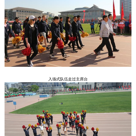
入场式队伍走过主席台