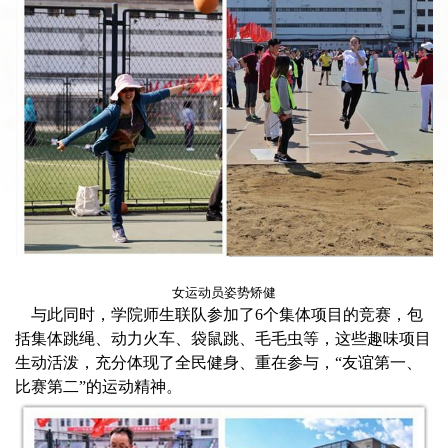
女运动员姿势矫健
与此同时，学院师生联队
参加了
6
个集体项目的竞赛，包
括集体跳绳、动力火车、袋鼠跳、毛毛虫等，这些趣味项目
生动活泼，充分体现了全民健身、重在参与，“友谊第一、
比赛第二”的运动精神。