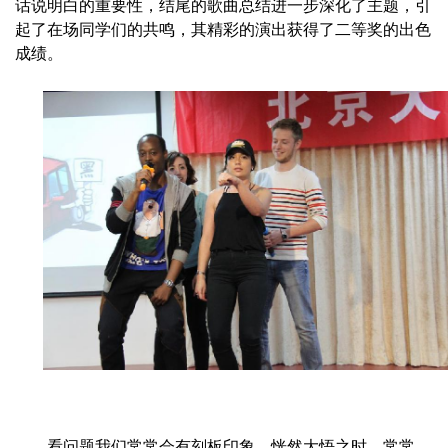
话说明白的重要性，结尾的歌曲总结进一步深化了主题，引
起了在场同学们的共鸣，其精彩的演出获得了二等奖的出色
成绩。
看问题我们常常会有刻板印象，恍然大悟之时，常常