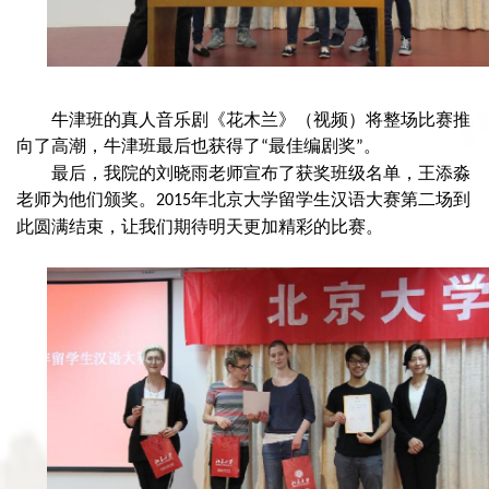
牛津班的真人音乐剧《花木兰》（视频）将整场比赛推
向了高潮，牛津班最后也获得了
最佳编剧奖
。
“
”
最后，我院的刘晓雨老师宣布了获奖班级名单，王添淼
老师为他们颁奖。
年北京大学留学生汉语大赛第二场到
2015
此圆满结束，让我们期待明天更加精彩的比赛。