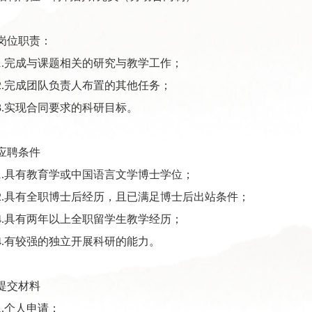
岗位职责
：
1
.
完成与课题相关的研究与教学工作
；
2
.
完成团队负责人布置的其他任务；
.
实现合同要求的科研目标。
应聘
条件
1
.
具有教育学或中国语言文学博士学位
；
2
.
具有
全职博士后经历，且已满足博士后出站条件
；
4
.
具有两年以上全职留学生教学经历
；
4
.
有较强的独立开展科研的能力。
提交材料
.
个人申请；