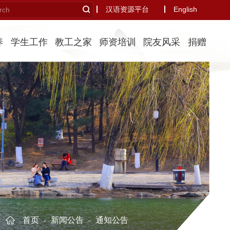
汉语资源平台
English
养
学生工作
教工之家
师资培训
院友风采
捐赠
首页
新闻公告
通知公告
-
-