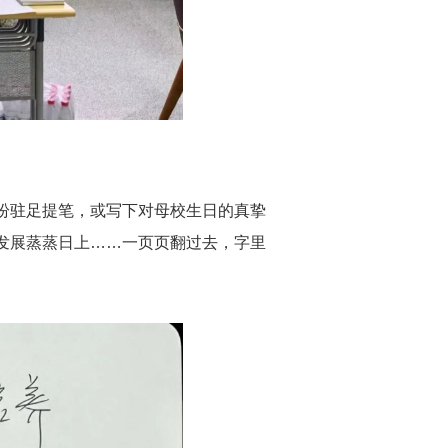
纷驻足提笔，或写下对母校生日的真挚
发展蒸蒸日上
……
一页页翻过去，字里