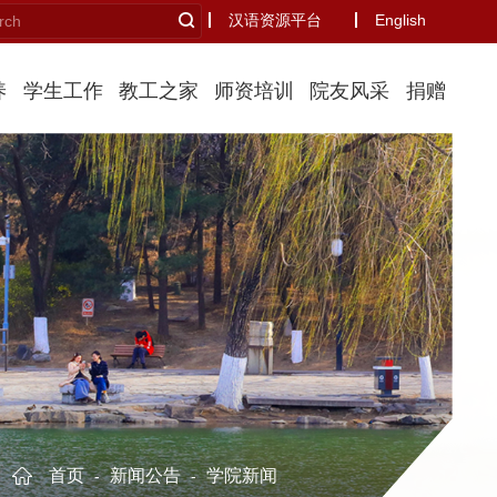
汉语资源平台
English
养
学生工作
教工之家
师资培训
院友风采
捐赠
首页
新闻公告
学院新闻
-
-